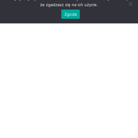
że zgadzasz się na ich użycie.
Zgoda
sprawdź sam